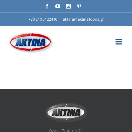
+30 210 5122410
|
aktina@aktinafoods.gr
Οδός: Παππού 21