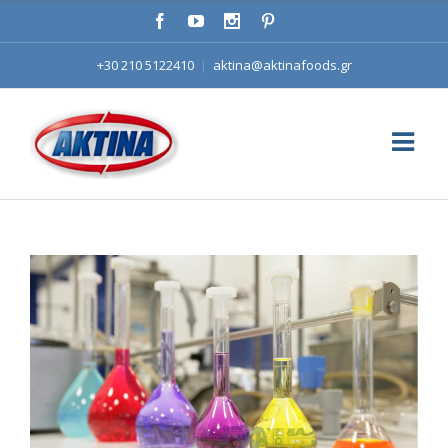
+30 210 5122410
|
aktina@aktinafoods.gr