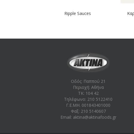
Ripple Sauces
Καρ
Οδός: Παππού 21
Περιοχή: Aθήνα
ΤΚ: 104 42
Τηλέφωνο: 210 5122410
Γ.Ε.ΜΗ. 001843401000
Φαξ: 210 5140607
Email:
aktina@aktinafoods.gr