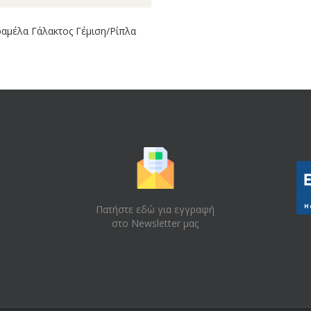
αμέλα Γάλακτος Γέμιση/Ρίπλα
Πατήστε εδώ για εγγραφή
στο Newsletter μας