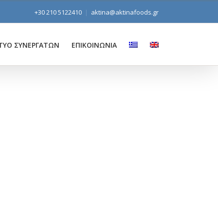
+30 210 5122410
|
aktina@aktinafoods.gr
ΤΥΟ ΣΥΝΕΡΓΑΤΩΝ
ΕΠΙΚΟΙΝΩΝΙΑ