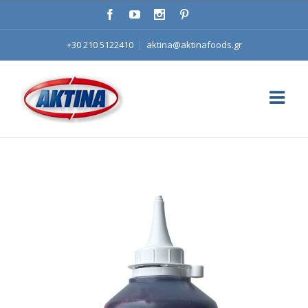
+30 210 5122410
|
aktina@aktinafoods.gr