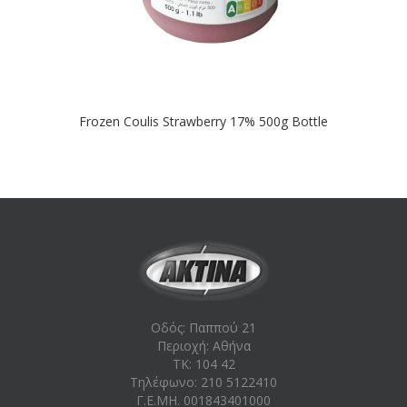
Frozen Coulis Strawberry 17% 500g Bottle
Οδός: Παππού 21
Περιοχή: Aθήνα
ΤΚ: 104 42
Τηλέφωνο: 210 5122410
Γ.Ε.ΜΗ. 001843401000