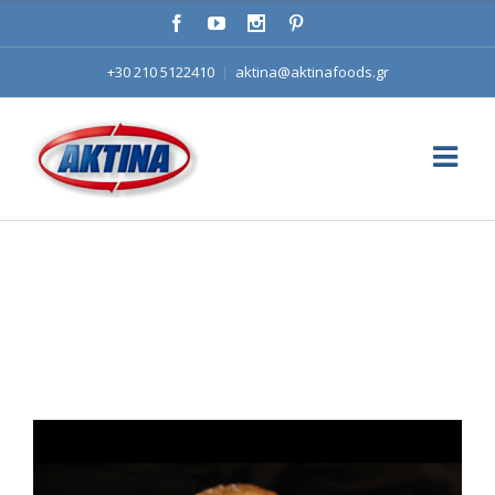
+30 210 5122410
|
aktina@aktinafoods.gr