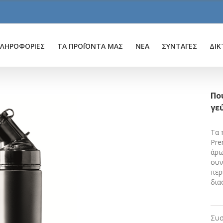
ΛΗΡΟΦΟΡΙΕΣ
ΤΑ ΠΡΟΪΟΝΤΑ ΜΑΣ
ΝΕΑ
ΣΥΝΤΑΓΕΣ
ΔΙΚ
Πο
γε
Tα 
Pre
άρω
συν
περ
δια
Συσ