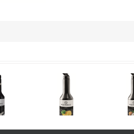
rmix Premium Fruit
Mistermix Premium Fruit
Mis
Pineapple
Coconut