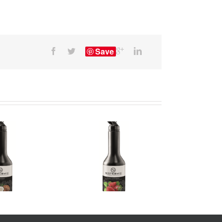
Save
termix Premium Fruit
Strawberry