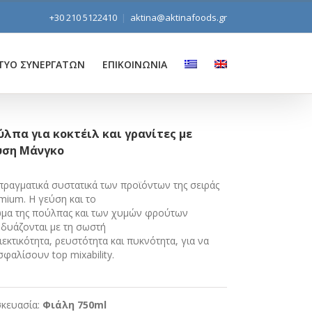
+30 210 5122410
|
aktina@aktinafoods.gr
ΤΥΟ ΣΥΝΕΡΓΑΤΩΝ
ΕΠΙΚΟΙΝΩΝΙΑ
ύλπα για κοκτέιλ και γρανίτες με
ύση Μάνγκο
πραγματικά συστατικά των προϊόντων της σειράς
mium. Η γεύση και το
μα της πούλπας και των χυμών φρούτων
δυάζονται με τη σωστή
ιεκτικότητα, ρευστότητα και πυκνότητα, για να
σφαλίσουν top mixability.
κευασία:
Φιάλη 750ml