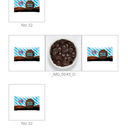
No 32
_MG_0043_D
No 32