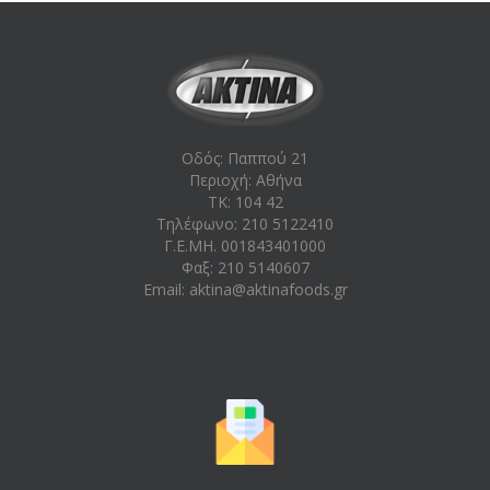
Οδός: Παππού 21
Περιοχή: Aθήνα
ΤΚ: 104 42
Τηλέφωνο: 210 5122410
Γ.Ε.ΜΗ. 001843401000
Φαξ: 210 5140607
Email:
aktina@aktinafoods.gr