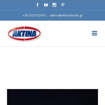
+30 210 5122410
|
aktina@aktinafoods.gr