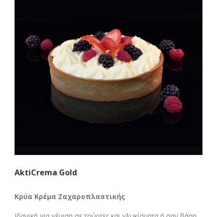
AktiCrema Gold
Κρύα Κρέμα Ζαχαροπλαστικής
Ιδανική για γέμιση σε τούρτες και γλυκίσματα ή σαν βάση