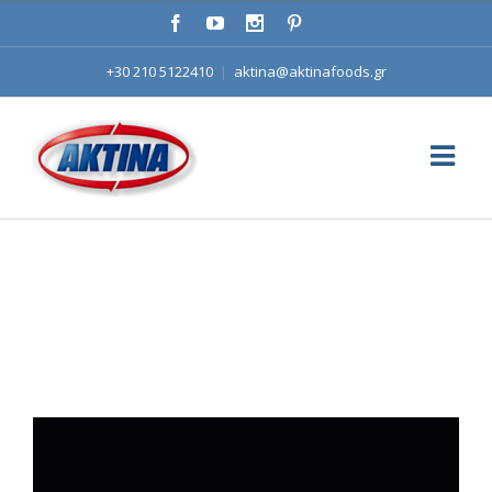
+30 210 5122410
|
aktina@aktinafoods.gr