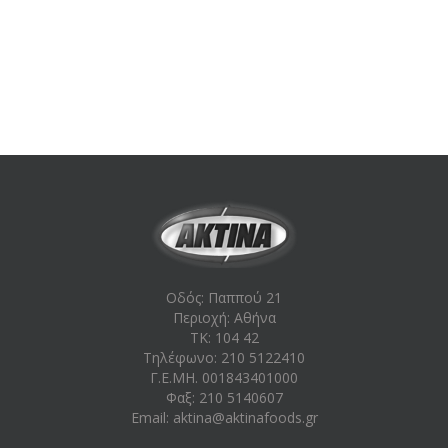
Οδός: Παππού 21
Περιοχή: Aθήνα
ΤΚ: 104 42
Τηλέφωνο: 210 5122410
Γ.Ε.ΜΗ. 001843401000
Φαξ: 210 5140607
Email:
aktina@aktinafoods.gr