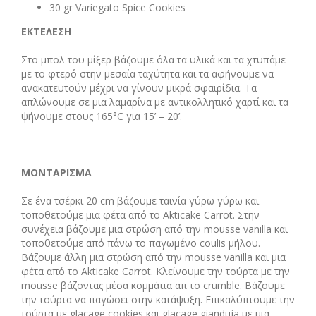
30 gr Variegato Spice Cookies
ΕΚΤΕΛΕΣΗ
Στο μπολ του μίξερ βάζουμε όλα τα υλικά και τα χτυπάμε
με το φτερό στην μεσαία ταχύτητα και τα αφήνουμε να
ανακατευτούν μέχρι να γίνουν μικρά σφαιρίδια. Τα
απλώνουμε σε μια λαμαρίνα με αντικολλητικό χαρτί και τα
ψήνουμε στους 165°C για 15’ – 20’.
ΜΟΝΤΑΡΙΣΜΑ
Σε ένα τσέρκι 20 cm βάζουμε ταινία γύρω γύρω και
τοποθετούμε μια φέτα από το Akticake Carrot. Στην
συνέχεια βάζουμε μια στρώση από την mousse vanilla και
τοποθετούμε από πάνω το παγωμένο coulis μήλου.
Βάζουμε άλλη μια στρώση από την mousse vanilla και μια
φέτα από το Αkticake Carrot. Κλείνουμε την τούρτα με την
mousse βάζοντας μέσα κομμάτια απ το crumble. Βάζουμε
την τούρτα να παγώσει στην κατάψυξη. Επικαλύπτουμε την
τούρτα με glacage cookies και glacage gianduja με μια