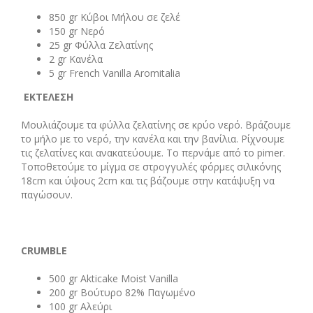
850 gr Κύβοι Μήλου σε ζελέ
150 gr Νερό
25 gr Φύλλα Ζελατίνης
2 gr Κανέλα
5 gr French Vanilla Aromitalia
ΕΚΤΕΛΕΣΗ
Μουλιάζουμε τα φύλλα ζελατίνης σε κρύο νερό. Βράζουμε
το μήλο με το νερό, την κανέλα και την βανίλια. Ρίχνουμε
τις ζελατίνες και ανακατεύουμε. Το περνάμε από το pimer.
Τοποθετούμε το μίγμα σε στρογγυλές φόρμες σιλικόνης
18cm και ύψους 2cm και τις βάζουμε στην κατάψυξη να
παγώσουν.
CRUMBLE
500 gr Akticake Moist Vanilla
200 gr Βούτυρο 82% Παγωμένο
100 gr Αλεύρι