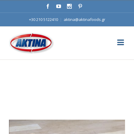
+30 210 5122410
|
aktina@aktinafoods.gr