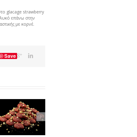
το glacage strawberry
γλυκό επάνω στην
στικής με κορνέ.
Save
Η ΣΥΝΤΑΓΗ ΤΟΥ
ΜΗΝΑ – ΟΚΤΩΒΡΗΣ