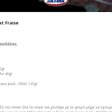
t Fraise
μυγδάλου
0gr
λο 40gr
xus (κωδ.: 3500) 125gr
ο του mixer όλα τα υλικά και χτυπάμε με το φτερό μέχρι να έχουμε