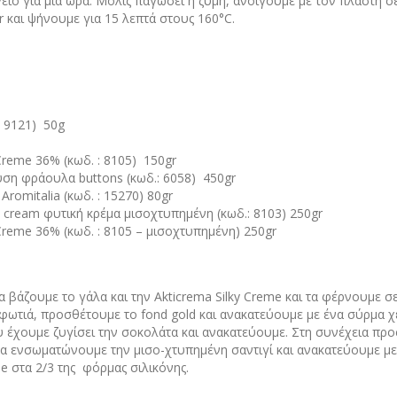
ίο για μια ώρα. Μόλις παγώσει η ζύμη, ανοίγουμε με τον πλάστη 
ir και ψήνουμε για 15 λεπτά στους 160°C.
: 9121) 50g
 Creme 36% (κωδ. : 8105) 150gr
ση φράουλα buttons (κωδ.: 6058) 450gr
romitalia (κωδ. : 15270) 80gr
t cream φυτική κρέμα μισοχτυπημένη (κωδ.: 8103) 250gr
 Creme 36% (κωδ. : 8105 – μισοχτυπημένη) 250gr
α βάζουμε το γάλα και την Akticrema Silky Creme και τα φέρνουμε 
ωτιά, προσθέτουμε το fond gold και ανακατεύουμε με ένα σύρμα χε
υ έχουμε ζυγίσει την σοκολάτα και ανακατεύουμε. Στη συνέχεια προ
α ενσωματώνουμε την μισο-χτυπημένη σαντιγί και ανακατεύουμε με 
e στα 2/3 της φόρμας σιλικόνης.