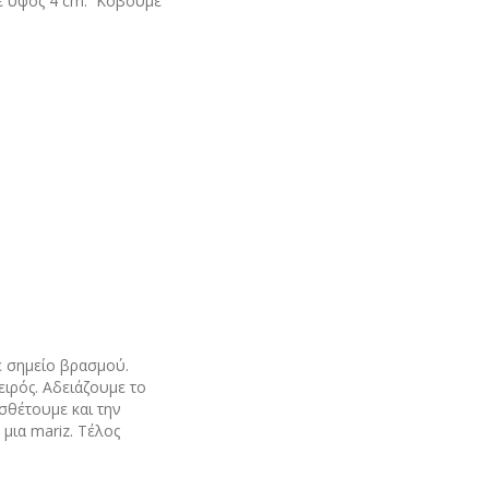
σε ύψος 4 cm. Κόβουμε
σε σημείο βρασμού.
ιρός. Αδειάζουμε το
σθέτουμε και την
μια mariz. Τέλος