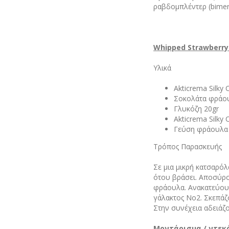
ραβδομπλέντερ (bimer
Whipped Strawberr
Υλικά
Akticrema Silky
Σοκολάτα φράο
Γλυκόζη 20gr
Akticrema Silky
Γεύση φράουλα A
Τρόπος Παρασκευής
Σε μια μικρή κατσαρόλ
ότου βράσει. Αποσύρο
φράουλα. Ανακατεύουμ
γάλακτος Νο2. Σκεπάζο
Στην συνέχεια αδειάζο
Μοντάρισμα / ντεκ