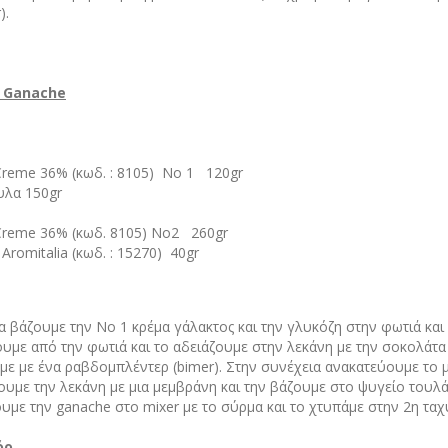
).
y Ganache
 Creme 36% (κωδ. : 8105) Νο 1 120gr
υλα 150gr
 Creme 36% (κωδ. 8105) Νο2 260gr
romitalia (κωδ. : 15270) 40gr
α βάζουμε την Νο 1 κρέμα γάλακτος και την γλυκόζη στην φωτιά κα
υμε από την φωτιά και το αδειάζουμε στην λεκάνη με την σοκολάτα 
ε με ένα ραβδομπλέντερ (bimer). Στην συνέχεια ανακατεύουμε το μ
υμε την λεκάνη με μια μεμβράνη και την βάζουμε στο ψυγείο τουλά
υμε την ganache στο mixer με το σύρμα και το χτυπάμε στην 2η ταχ
όρ