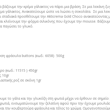
α βάζουμε την κρέμα γάλακτος να πάρει μια βράση. Σε μια λεκάνη ζ
έμα γάλακτος. Ανακατεύουμε ώστε να λιώσει η σοκολάτα. Σε μια λεκ
ι σταδιακά προσθέτουμε την Akticrema Gold Choco ανακατεύοντας μ
αι κλείνουμε την φόρμα σιλικόνης που έχουμε την mousse. Βάζουμ
 να παγώσει το γλυκό.
ύση φράουλα buttons (κωδ.: 6058) 500g
ρο (κωδ.: 11515 ) 450gr
ς 10gr
αστικής ροζ σε σκόνη 1gr
ουμε το γάλα και την γλυκόζη στη φωτιά μέχρι να έρθουν σε σημείο
φωτιά, ενσωματώνουμε την ζελατίνη αφού πριν την έχουμε μουλιάσ
και την κουβερτούρα φράουλα και τέλος το χρώμα. Ομογενοποιούμε