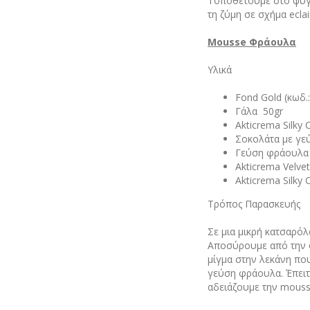
Τοποθετούμε στο ψυγε
τη ζύμη σε σχήμα ecla
Mousse Φράουλα
Υλικά
Fond Gold (κωδ.
Γάλα 50gr
Akticrema Silky
Σοκολάτα με γεύ
Γεύση φράουλα A
Akticrema Velve
Akticrema Silky
Τρόπος Παρασκευής
Σε μια μικρή κατσαρόλ
Αποσύρουμε από την φ
μίγμα στην λεκάνη πο
γεύση φράουλα. Έπειτ
αδειάζουμε την mouss