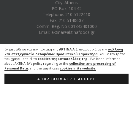
City: Athens
PO Box: 104 42
Telephone: 210 5122410
Fax: 210 5140607
Comm. Reg. No 001843401000
Email:
aktina@aktinafoods.gr
Ενημερώθηκα για την πολιτική της
AKTINA A.E.
αναφορικά με την
συλλογή
και επεξεργασία Δεδομένων Προσωπικού Χαρακτήρα
, και με τον τρόπο
που χρησιμοποιεί τα
cookies της ιστοσελίδας της
- I've been informed
about AKTINA SA's policy regarding to the
collection and processing of
Personal Data
, and the way it uses
cookies in its website.
ΑΠΟΔΕΧΟΜΑΙ / I ACCEPT
Click here to subscribe
to our Newsletter