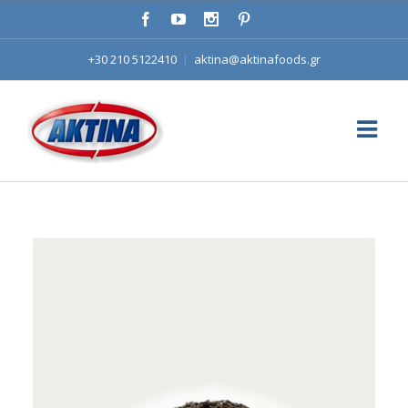
+30 210 5122410
|
aktina@aktinafoods.gr