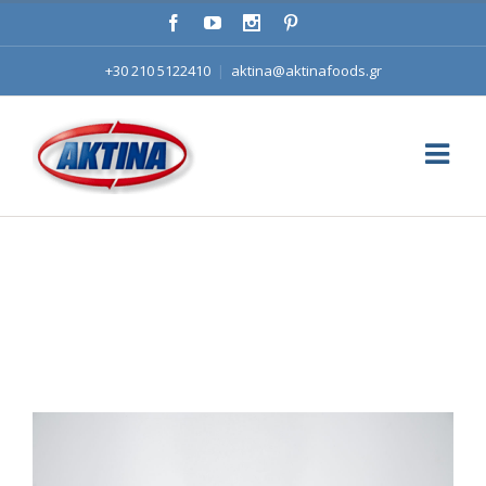
+30 210 5122410
|
aktina@aktinafoods.gr