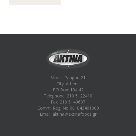
Street: Pappou 21
City: Athens
PO Box: 104 42
Telephone: 210 5122410
Fax: 210 5140607
Comm. Reg. No 001843401000
Email:
aktina@aktinafoods.gr